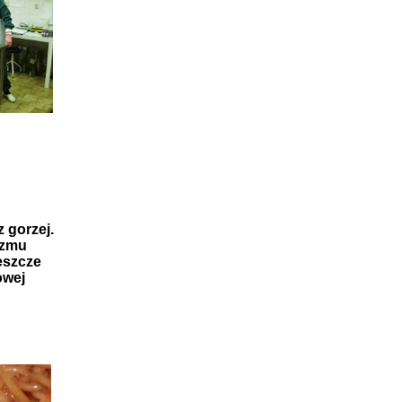
 gorzej.
izmu
eszcze
owej