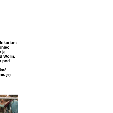
 fokarium
oniec
 ją
d Wolin.
a pod
ekać
ić jej