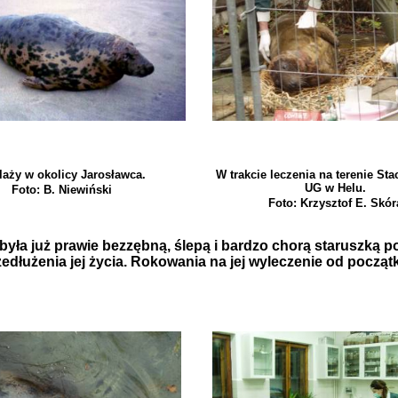
laży w okolicy Jarosławca.
W trakcie leczenia na terenie Sta
UG w Helu.
Foto: B. Niewiński
Foto: Krzysztof E. Skó
była już prawie bezzębną, ślepą i bardzo chorą staruszką p
edłużenia jej życia. Rokowania na jej wyleczenie od począt