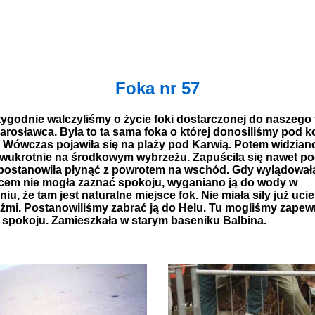
Foka nr 57
tygodnie walczyliśmy o życie foki dostarczonej do naszego
Jarosławca. Była to ta sama foka o której donosiliśmy pod k
 Wówczas pojawiła się na plaży pod Karwią. Potem widziano
dwukrotnie na środkowym wybrzeżu. Zapuściła się nawet po
postanowiła płynąć z powrotem na wschód. Gdy wylądował
cem nie mogła zaznać spokoju, wyganiano ją do wody w
iu, że tam jest naturalne miejsce fok. Nie miała siły już uci
źmi. Postanowiliśmy zabrać ją do Helu. Tu mogliśmy zapewn
spokoju. Zamieszkała w starym baseniku Balbina.