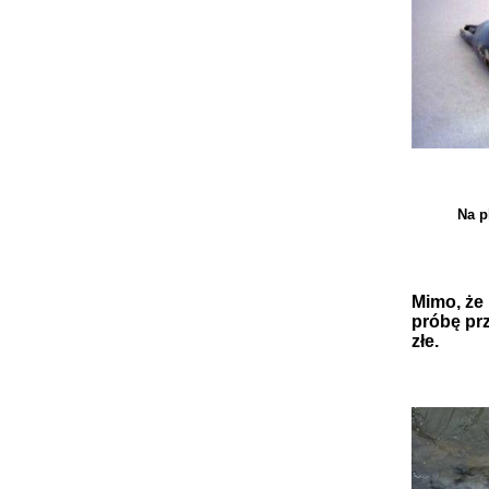
Na p
Mimo, że 
próbę prz
złe.