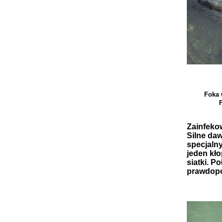
Foka 
F
Zainfekow
Silne daw
specjaln
jeden kło
siatki. P
prawdopo