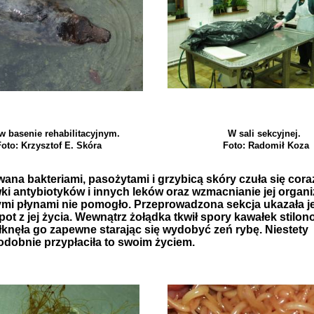
w basenie rehabilitacyjnym.
W sali sekcyjnej.
oto: Krzysztof E. Skóra
Foto: Radomił Koza
ana bakteriami, pasożytami i grzybicą skóry czuła się coraz
ki antybiotyków i innych leków oraz wzmacnianie jej organ
ymi płynami nie pomogło. Przeprowadzona sekcja ukazała j
pot z jej życia. Wewnątrz żołądka tkwił spory kawałek stilon
ołknęła go zapewne starając się wydobyć zeń rybę. Niestety
dobnie przypłaciła to swoim życiem.