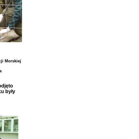
cji Morskiej
ra
odjęto
ku były