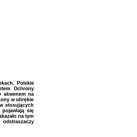
nkach. Polskie
entem Ochrony
by akwenem na
żony w obrębie
ów stosujących
 pojawiają się
akazało na tym
 odstraszaczy