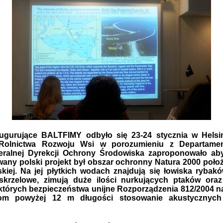
ugurujące BALTFIMY odbyło się 23-24 stycznia w Helsi
 Rolnictwa Rozwoju Wsi w porozumieniu z Departam
eralnej Dyrekcji Ochrony Środowiska zaproponowało a
owany polski projekt był obszar ochronny Natura 2000 poło
kiej. Na jej płytkich wodach znajdują się łowiska rybak
skrzelowe, zimują duże ilości nurkujących ptaków oraz
których bezpieczeństwa unijne Rozporządzenia 812/2004 n
om powyżej 12 m długości stosowanie akustycznych