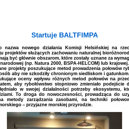
Startuje BALTFIMPA
 nazwa nowego działania Komisji Helsińskiej na rze
u projektów służących zachowaniu naturalnej bioróżnorod
ją być głównie obszarom, które zostały uznane za wyma
ynarodowej (np. Natura 2000, BSPA-HELCOM) lub krajowej.
ane projekty poszukujące metod prowadzenia połowów ryb
posób aby nie szkodziły chronionym siedliskom i gatunkom
zukujące oceny wpływu różnych metod połowów na przed
atem, aby rybołówstwo stopniowo zmieniało podejście d
ędniało w swojej działalności potrzeby ekosystemu, kt
dziami. To droga do nowoczesności, prowadząca do uzy
 na metody zarządzania zasobami, na techniki połowo
orskiego – przyjazne morskiej przyrodzie.