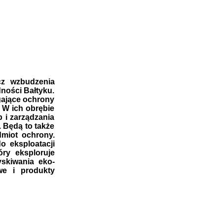
cz wzbudzenia
ności Bałtyku.
gające ochrony
 W ich obrębie
 i zarządzania
. Będą to także
miot ochrony.
o eksploatacji
óry eksploruje
skiwania eko-
we i produkty