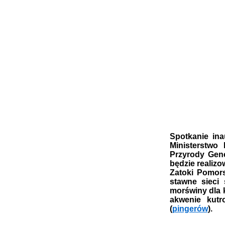
Spotkanie ina
Ministerstwo
Przyrody Gen
będzie realiz
Zatoki Pomors
stawne sieci 
morświny dla 
akwenie kutr
(
pingerów
).