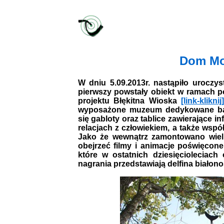
Dom Mo
W dniu 5.09.2013r. nastąpiło uroczys
pierwszy powstały obiekt w ramach p
projektu Błękitna Wioska
[link-kliknij
wyposażone muzeum dedykowane bał
się gabloty oraz tablice zawierające i
relacjach z człowiekiem, a także wsp
Jako że wewnątrz zamontowano wielk
obejrzeć filmy i animacje poświęcon
które w ostatnich dziesięcioleciach
nagrania przedstawiają delfina białono