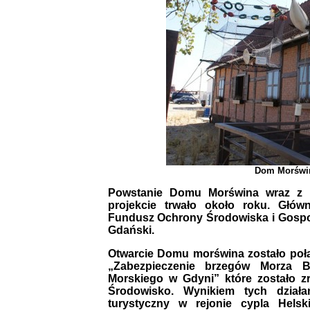
Dom Morświn
Powstanie Domu Morświna wraz z 
projekcie trwało około roku. Głó
Fundusz Ochrony Środowiska i Gospod
Gdański.
Otwarcie Domu morświna zostało połą
„Zabezpieczenie brzegów Morza B
Morskiego w Gdyni” które zostało z
Środowisko. Wynikiem tych dział
turystyczny w rejonie cypla Hels