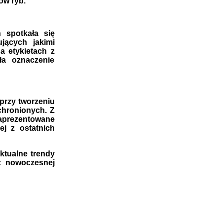
ów ryb.
 spotkała się
jących jakimi
a etykietach z
ła oznaczenie
przy tworzeniu
hronionych. Z
zaprezentowane
ej z ostatnich
ktualne trendy
z nowoczesnej