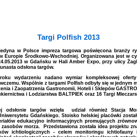
Targi Polfish 2013
 jedyna w Polsce impreza targowa poświęcona branży ry
w Europie Środkowo-Wschodniej. Organizowana jest w cy
4.05.2013 w Gdańsku w Hali Amber Expo, przy ulicy Żagl
wunasta odsłona targów.
roku
wydarzeniu nadano wymiar kompleksowej oferty
wczemu. Wspólnie z targami Polfish odbyły się w jednym mi
enia i Zaopatrzenia Gastronomii, Hoteli i Sklepów GASTR
ukiernictwa i Lodziarstwa BALTPIEK oraz 16 Targi Mlecz
j odsłonie targów wzięła udział również Stacja Mor
Uniwersytetu Gdańskiego. Stoisko helskiej placówki zost
eriałów edukacyjno informacyjnych promujących zrówno
 zasobów morza. Przedstawiona została idea projektu zn
ków ichtiologicznych - celem monitoringu ichtiofauny 