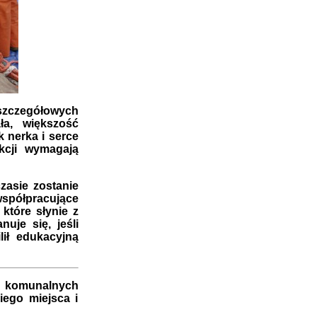
 szczegółowych
ła, większość
 nerka i serce
kcji wymagają
zasie zostanie
współpracujące
tóre słynie z
anuje się, jeśli
lił edukacyjną
b komunalnych
ego miejsca i