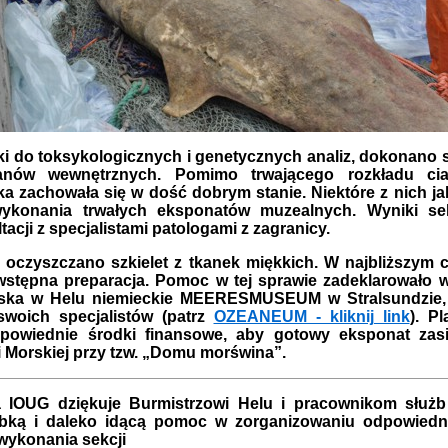
i do toksykologicznych i genetycznych analiz, dokonano
anów wewnętrznych. Pomimo trwającego rozkładu cia
a zachowała się w dość dobrym stanie. Niektóre z nich jak
ykonania trwałych eksponatów muzealnych. Wyniki se
tacji z specjalistami patologami z zagranicy.
 oczyszczano szkielet z tkanek miękkich. W najbliższym c
wstępna preparacja. Pomoc w tej sprawie zadeklarowało 
rska w Helu niemieckie MEERESMUSEUM w Stralsundzie, k
swoich specjalistów (patrz
OZEANEUM - kliknij link
). Pl
powiednie środki finansowe, aby gotowy eksponat zasi
i Morskiej przy tzw. „Domu morświna”.
a IOUG dziękuje Burmistrzowi Helu i pracownikom służ
ybką i daleko idącą pomoc w zorganizowaniu odpowiedni
wykonania sekcji