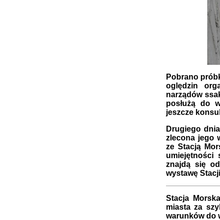
Pobrano próbk
oględzin org
narządów ssak
posłużą do w
jeszcze konsul
Drugiego dnia
zlecona jego 
ze Stacją Mo
umiejętności 
znajdą się od
wystawę Stacj
Stacja Morsk
miasta za sz
warunków do 