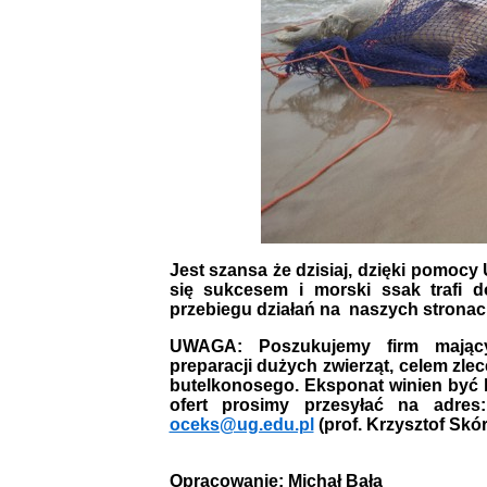
Jest szansa że dzisiaj, dzięki pomoc
się sukcesem i morski ssak trafi 
przebiegu działań na naszych stronac
UWAGA: Poszukujemy firm mający
preparacji dużych zwierząt, celem zle
butelkonosego. Eksponat winien być 
ofert prosimy przesyłać na adre
oceks@ug.edu.pl
(prof. Krzysztof Skór
Opracowanie: Michał Bała