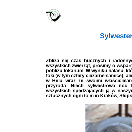
Sylwester
Zbliża się czas hucznych i radosn
wszystkich zwierząt, prosimy o wsparci
pobliżu fokarium. W wyniku hałasu, któ
foki (w tym cztery ciężarne samice), a
w Helu wraz ze swoimi właścicielam
przyroda. Niech sylwestrowa noc b
wszystkich spędzających ją w naszy
sztucznych ogni to m.in Kraków, Słupsk