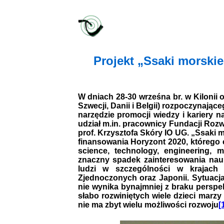
Projekt „Ssaki morski
W dniach 28-30 wrześna br. w Kilonii o
Szwecji, Danii i Belgii) rozpoczynając
narzędzie promocji wiedzy i kariery 
udział m.in. pracownicy Fundacji Rozw
prof. Krzysztofa Skóry IO UG. „Ssaki 
finansowania Horyzont 2020, którego 
science, technology, engineering, 
znaczny spadek zainteresowania nau
ludzi w szczególności w krajach 
Zjednoczonych oraz Japonii. Sytuacja
nie wynika bynajmniej z braku persp
słabo rozwiniętych wiele dzieci marz
nie ma zbyt wielu możliwości rozwoju
[